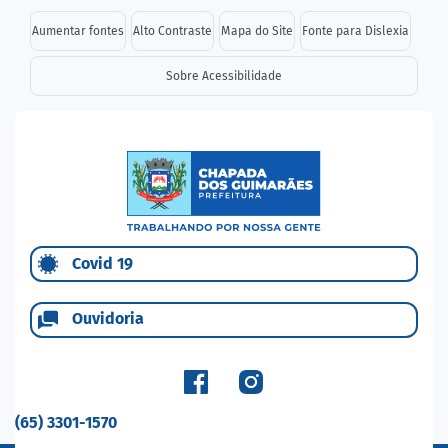
Seção de atalhos e links d
Ir para o conteúdo [alt+1]
Aumentar fontes
Alto Contraste
Mapa do Site
Fonte para Dislexia
Ir para o menu [alt+2]
Sobre Acessibilidade
Ir para a busca [alt+3]
Ir para o rodapé [alt+4]
Seção do menu principal
Covid 19
Ouvidoria
(65) 3301-1570