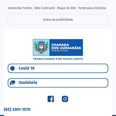
Seção de atalhos e links d
Ir para o conteúdo [alt+1]
Aumentar fontes
Alto Contraste
Mapa do Site
Fonte para Dislexia
Ir para o menu [alt+2]
Sobre Acessibilidade
Ir para a busca [alt+3]
Ir para o rodapé [alt+4]
Seção do menu principal
Covid 19
Ouvidoria
(65) 3301-1570