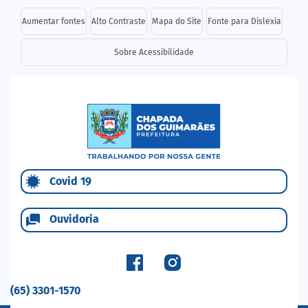
Seção de atalhos e links d
Ir para o conteúdo [alt+1]
Aumentar fontes
Alto Contraste
Mapa do Site
Fonte para Dislexia
Ir para o menu [alt+2]
Sobre Acessibilidade
Ir para a busca [alt+3]
Ir para o rodapé [alt+4]
Seção do menu principal
Covid 19
Ouvidoria
(65) 3301-1570